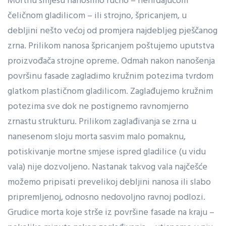
Mortnu smjesu nanosimo ručno – nehrđajućom
čeličnom gladilicom – ili strojno, špricanjem, u
debljini nešto većoj od promjera najdebljeg pješčanog
zrna. Prilikom nanosa špricanjem poštujemo uputstva
proizvođača strojne opreme. Odmah nakon nanošenja
površinu fasade zagladimo kružnim potezima tvrdom
glatkom plastičnom gladilicom. Zaglađujemo kružnim
potezima sve dok ne postignemo ravnomjerno
zrnastu strukturu. Prilikom zaglađivanja se zrna u
nanesenom sloju morta sasvim malo pomaknu,
potiskivanje mortne smjese ispred gladilice (u vidu
vala) nije dozvoljeno. Nastanak takvog vala najčešće
možemo pripisati prevelikoj debljini nanosa ili slabo
pripremljenoj, odnosno nedovoljno ravnoj podlozi.
Grudice morta koje strše iz površine fasade na kraju –