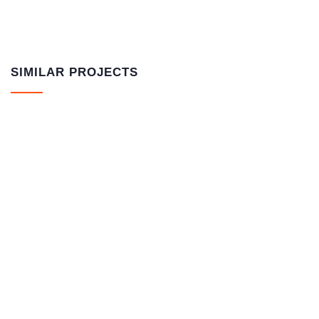
SIMILAR PROJECTS
ORMAL GRUND-univerzalni temeljni
premaz