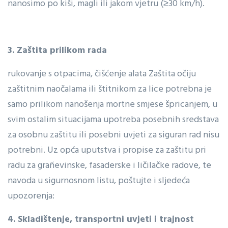
nanosimo po kiši, magli ili jakom vjetru (≥30 km/h).
3. Zaštita prilikom rada
rukovanje s otpacima, čišćenje alata Zaštita očiju
zaštitnim naočalama ili štitnikom za lice potrebna je
samo prilikom nanošenja mortne smjese špricanjem, u
svim ostalim situacijama upotreba posebnih sredstava
za osobnu zaštitu ili posebni uvjeti za siguran rad nisu
potrebni. Uz opća uputstva i propise za zaštitu pri
radu za grañevinske, fasaderske i ličilačke radove, te
navoda u sigurnosnom listu, poštujte i sljedeća
upozorenja:
4. Skladištenje, transportni uvjeti i trajnost