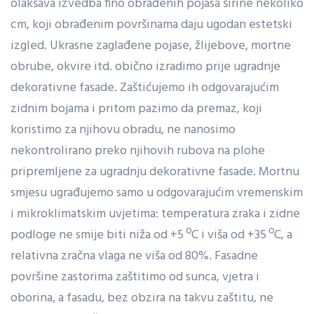
olakšava izvedba fino obrađenih pojasa širine nekoliko
cm, koji obrađenim površinama daju ugodan estetski
izgled. Ukrasne zaglađene pojase, žlijebove, mortne
obrube, okvire itd. obično izradimo prije ugradnje
dekorativne fasade. Zaštićujemo ih odgovarajućim
zidnim bojama i pritom pazimo da premaz, koji
koristimo za njihovu obradu, ne nanosimo
nekontrolirano preko njihovih rubova na plohe
pripremljene za ugradnju dekorativne fasade. Mortnu
smjesu ugrađujemo samo u odgovarajućim vremenskim
i mikroklimatskim uvjetima: temperatura zraka i zidne
podloge ne smije biti niža od +5 ºC i viša od +35 ºC, a
relativna zračna vlaga ne viša od 80%. Fasadne
površine zastorima zaštitimo od sunca, vjetra i
oborina, a fasadu, bez obzira na takvu zaštitu, ne