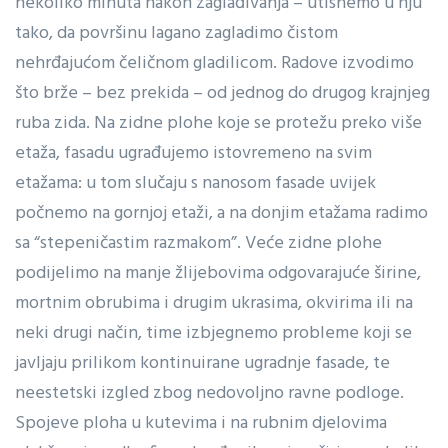
nekoliko minuta nakon zaglađivanja – utisnemo u nju
tako, da površinu lagano zagladimo čistom
nehrđajućom čeličnom gladilicom. Radove izvodimo
što brže – bez prekida – od jednog do drugog krajnjeg
ruba zida. Na zidne plohe koje se protežu preko više
etaža, fasadu ugrađujemo istovremeno na svim
etažama: u tom slučaju s nanosom fasade uvijek
počnemo na gornjoj etaži, a na donjim etažama radimo
sa “stepeničastim razmakom”. Veće zidne plohe
podijelimo na manje žlijebovima odgovarajuće širine,
mortnim obrubima i drugim ukrasima, okvirima ili na
neki drugi način, time izbjegnemo probleme koji se
javljaju prilikom kontinuirane ugradnje fasade, te
neestetski izgled zbog nedovoljno ravne podloge.
Spojeve ploha u kutevima i na rubnim djelovima