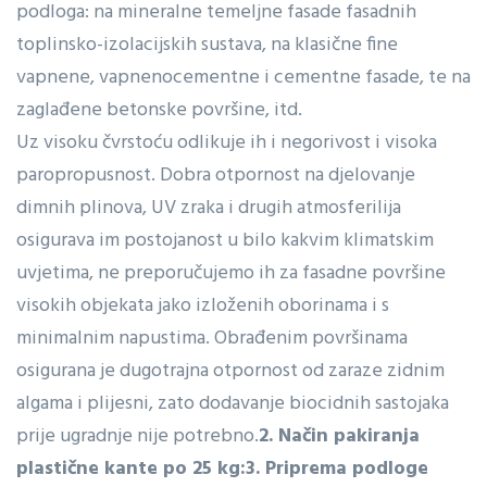
podloga: na mineralne temeljne fasade fasadnih
toplinsko-izolacijskih sustava, na klasične fine
vapnene, vapnenocementne i cementne fasade, te na
zaglađene betonske površine, itd.
Uz visoku čvrstoću odlikuje ih i negorivost i visoka
paropropusnost. Dobra otpornost na djelovanje
dimnih plinova, UV zraka i drugih atmosferilija
osigurava im postojanost u bilo kakvim klimatskim
uvjetima, ne preporučujemo ih za fasadne površine
visokih objekata jako izloženih oborinama i s
minimalnim napustima. Obrađenim površinama
osigurana je dugotrajna otpornost od zaraze zidnim
algama i plijesni, zato dodavanje biocidnih sastojaka
prije ugradnje nije potrebno.
2. Način pakiranja
plastične kante po 25 kg:
3. Priprema podloge