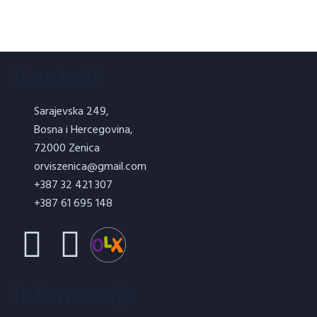
ORMAL AKRILAT – AKRILATNA FASADA
Kontakt
Sarajevska 249,
Bosna i Hercegovina,
FERBET PRAJMER
72000 Zenica
orviszenica@gmail.com
+387 32 421 307
+387 61 695 148
FEROBETON ORBET FER- kvarcni posip
Informacije
za industrijske podove