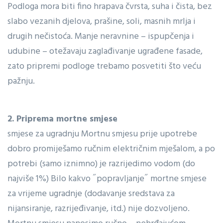
Podloga mora biti fino hrapava čvrsta, suha i čista, bez
slabo vezanih djelova, prašine, soli, masnih mrlja i
drugih nečistoća. Manje neravnine – ispupčenja i
udubine – otežavaju zaglađivanje ugrađene fasade,
zato pripremi podloge trebamo posvetiti što veću
pažnju.
2. Priprema mortne smjese
smjese za ugradnju Mortnu smjesu prije upotrebe
dobro promiješamo ručnim električnim mješalom, a po
potrebi (samo iznimno) je razrijedimo vodom (do
najviše 1%) Bilo kakvo ˝popravljanje˝ mortne smjese
za vrijeme ugradnje (dodavanje sredstava za
nijansiranje, razrijeđivanje, itd.) nije dozvoljeno.