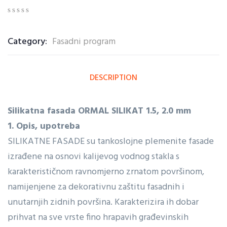
0
5
0
out
Category:
Fasadni program
of
based
on
customer
ratings
DESCRIPTION
Silikatna fasada ORMAL SILIKAT 1.5, 2.0 mm
1. Opis, upotreba
SILIKATNE FASADE su tankoslojne plemenite fasade
izrađene na osnovi kalijevog vodnog stakla s
karakterističnom ravnomjerno zrnatom površinom,
namijenjene za dekorativnu zaštitu fasadnih i
unutarnjih zidnih površina. Karakterizira ih dobar
prihvat na sve vrste fino hrapavih građevinskih