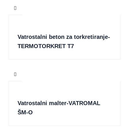
Vatrostalni beton za torkretiranje-
TERMOTORKRET T7
Vatrostalni malter-VATROMAL
ŠM-O